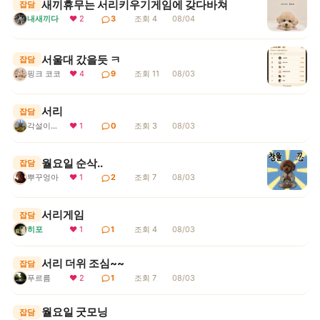
새끼휴무는 서리키우기게임에 갖다바쳐
잡담
내새끼다
❤ 2
3
조회 4
08/04
서울대 갔을듯 ㅋ
잡담
핑크 코코
❤ 4
9
조회 11
08/03
서리
잡담
각설이지요
❤ 1
0
조회 3
08/03
월요일 순삭..
잡담
뿌꾸엉아
❤ 1
2
조회 7
08/03
서리게임
잡담
히포
❤ 1
1
조회 4
08/03
서리 더위 조심~~
잡담
푸르름
❤ 2
1
조회 7
08/03
월요일 굿모닝
잡담