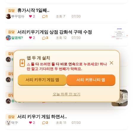
휴가시작 1일째..
잡담
뿌꾸엉아
❤ 2
1
조회 7
07/30
서리키우기게임 상점 강화석 구매 수정
잡담
알겠쒀?
❤ 2
3
조회 12
07/30
형아!
잡담
앱 두 개 설치
유후눈나
❤ 3
3
조회 15
07/30
✕
둘 다
쓰려면
둘 다 바로 연속
으로 누르세요! 하나
만 깔고 기다리면 두 번째가 막혀요.
휴가를 방구석에서ㅠ
잡담
유후눈나
❤ 2
2
조회 9
07/30
서리 커뮤니티 앱
서리 키우기 게임 앱
오늘 하루 안 보기
유후 부산가다
잡담
유후눈나
❤ 4
7
조회 14
07/30
서리 키우기 게임 하면서..
잡담
덕구
❤ 2
2
조회 11
07/30