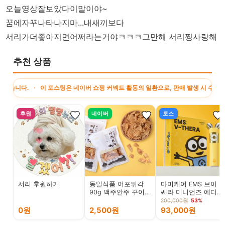
오늘영상잘보았다이말이야~
꿈에자꾸나타나지마...내새끼보다
서리가더좋아지면어쩌라는거야ㅋㅋㅋ그만해 서리찡사랑해
추천 상품
 · 이 포스팅은 네이버 쇼핑 커넥트 활동의 일환으로, 판매 발생 시 수수료를 제공
후원
네이버
토스
서리 후원하기
동일식품 어포튀각
마미케어 EMS 브이
90g 맥주안주 꾸이
쎄라 미니언즈 에디
꾸이 빠삭이
션, 옐로우
200,000원
53%
0원
2,500원
93,000원