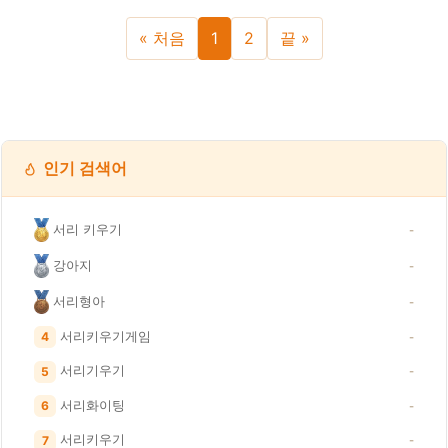
« 처음
1
2
끝 »
인기 검색어
서리 키우기
-
강아지
-
서리형아
-
서리키우기게임
4
-
서리기우기
5
-
서리화이팅
6
-
서리키우기
7
-