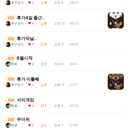
뿌꾸엉아
❤ 2
4
조회 8
08/03
휴가4일 출근..
잡담
뿌꾸엉아
❤ 4
6
조회 12
08/03
휴가막날..
잡담
뿌꾸엉아
❤ 3
3
조회 11
08/02
8월시작
잡담
히포
❤ 2
2
조회 9
08/01
휴가 이틀째
잡담
뿌꾸엉아
❤ 2
5
조회 11
07/31
서리게임
잡담
히포
❤ 3
1
조회 5
07/30
무더위
잡담
히포
❤ 2
1
조회 7
07/30