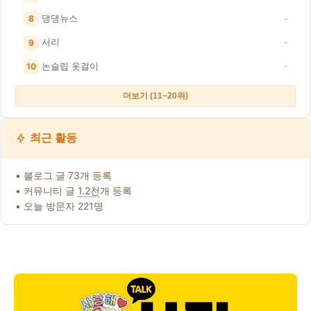
댕댕뉴스
8
-
서리
9
-
논슬립 옷걸이
10
-
더보기 (11~20위)
최근 활동
• 블로그 글 73개 등록
• 커뮤니티 글
1.2천
개 등록
• 오늘 방문자 221명