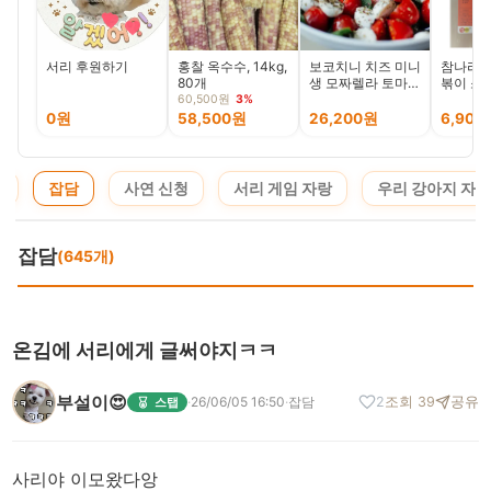
서리 후원하기
홍찰 옥수수, 14kg,
보코치니 치즈 미니
참나라식
80개
생 모짜렐라 토마토
볶이 소스
카프리제 카프레제
6종
60,500원
3%
0원
58,500원
26,200원
6,900
지
잡담
사연 신청
서리 게임 자랑
우리 강아지 자랑
잡담
(645개)
온김에 서리에게 글써야지ㅋㅋ
부설이😍
·
26/06/05 16:50
·
잡담
2
조회 39
공유
스탭
사리야 이모왔다앙