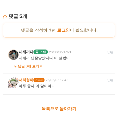
댓글
5
개
댓글을 작성하려면
로그인
이 필요합니다.
내새끼다
·
26/06/05 17:21
스탭
♡
0
내새끼 난줄알았자나 아 설렜어
↳ 답글 3개 보기 ▾
서리형아
·
26/06/05 17:43
관리자
♡
0
아주 좋다 이 말이야~
목록으로 돌아가기