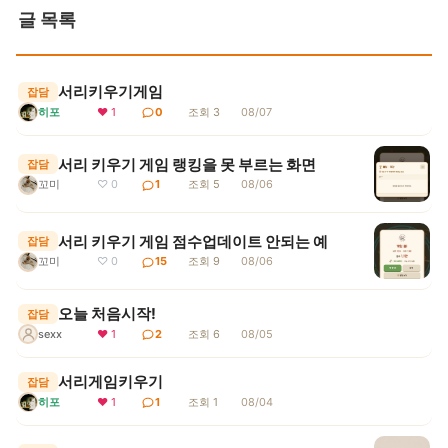
글 목록
서리키우기게임
잡담
히포
❤ 1
0
조회 3
08/07
서리 키우기 게임 랭킹을 못 부르는 화면
잡담
꼬미
♡ 0
1
조회 5
08/06
서리 키우기 게임 점수업데이트 안되는 예
잡담
꼬미
♡ 0
15
조회 9
08/06
오늘 처음시작!
잡담
sexx
❤ 1
2
조회 6
08/05
서리게임키우기
잡담
히포
❤ 1
1
조회 1
08/04