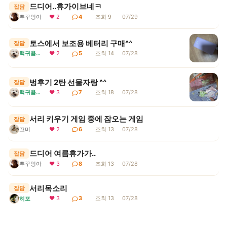
드디어..휴가이브네ㅋ
잡담
뿌꾸엉아
❤ 2
4
조회 9
07/29
토스에서 보조용 베터리 구매^^
잡담
핵귀욤서리
❤ 2
5
조회 14
07/28
벙후기 2탄 선물자랑 ^^
잡담
핵귀욤서리
❤ 3
7
조회 18
07/28
서리 키우기 게임 중에 잠오는 게임
잡담
꼬미
❤ 2
6
조회 13
07/28
드디어 여름휴가가..
잡담
뿌꾸엉아
❤ 3
8
조회 13
07/28
서리목소리
잡담
❤ 3
3
조회 13
07/28
히포