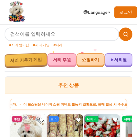
로그인
Language
▼
#서리 맴버십
#서리 게임
#서리
서리 키우기 게임
서리 후원
쇼핑하기
서리짤
추천 상품
 · 이 포스팅은 네이버 쇼핑 커넥트 활동의 일환으로, 판매 발생 시 수수료를 제공받습니다
후원
토스
네이버
네이버