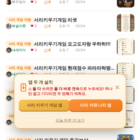
뿌꾸엉아
❤ 2
0
조회 7
08/04
서리키우기게임 리셋
서리 게임 자랑
부설이😍
❤ 2
5
조회 11
08/04
서리키우기게임 요고도자랑 우하하!!!
서리 게임 자랑
내새끼다
❤ 3
8
조회 7
08/04
서리키우기게임 현재점수 파라라락팡팡 보통 1등
서리 게임 자랑
내새끼다
❤ 3
4
조회 6
08/03
앱 두 개 설치
✕
둘 다
쓰려면
둘 다 바로 연속
으로 누르세요! 하나
서리키우기게임 나따라잡아봐랏 히힛
서리 게임 자랑
만 깔고 기다리면 두 번째가 막혀요.
내새끼다
❤ 3
4
조회 7
08/03
서리 커뮤니티 앱
서리 키우기 게임 앱
서리키우기게임 이번주 주간보상 새끼편
서리 게임 자랑
오늘 하루 안 보기
내새끼다
❤ 3
4
조회 8
08/03