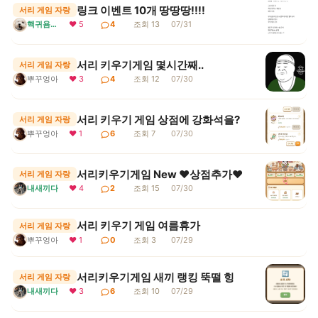
링크 이벤트 10개 땅땅땅!!!!
서리 게임 자랑
핵귀욤서리
❤ 5
4
조회 13
07/31
서리 키우기게임 몇시간째..
서리 게임 자랑
뿌꾸엉아
❤ 3
4
조회 12
07/30
서리 키우기 게임 상점에 강화석을?
서리 게임 자랑
뿌꾸엉아
❤ 1
6
조회 7
07/30
서리키우기게임 New ♥상점추가♥
서리 게임 자랑
내새끼다
❤ 4
2
조회 15
07/30
서리 키우기 게임 여름휴가
서리 게임 자랑
뿌꾸엉아
❤ 1
0
조회 3
07/29
서리키우기게임 새끼 랭킹 뚝떨 힝
서리 게임 자랑
내새끼다
❤ 3
6
조회 10
07/29