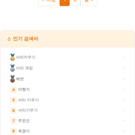
인기 검색어
서리키우기
-
서리 게임
-
해변
-
여행지
4
-
서리 키우기
5
-
서리기우기
6
-
주문진
7
-
욕쟁이
8
-