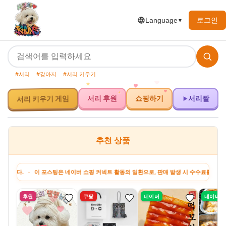
로그인
Language
▼
#서리
#강아지
#서리 키우기
서리 키우기 게임
서리 후원
쇼핑하기
서리짤
추천 상품
이 포스팅은 네이버 쇼핑 커넥트 활동의 일환으로, 판매 발생 시 수수료를 제공받습니다. ·
후원
쿠팡
네이버
네이버