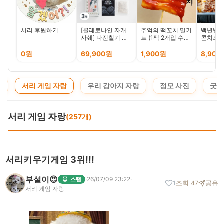
서리 후원하기
[클레로나인 자개
추억의 떡꼬치 밀키
백년밥상
사쉐] 나전칠기 외
트 (1팩 2개입 수제
콘치즈 
국인 친구 바이어
소스) 만수동떡볶
선물 전통 굿즈 차
이 만떡
0원
69,900원
1,900원
8,900
량용 방향제, 창덕
궁 아침 튤립향, 3
개, 30g
청
서리 게임 자랑
우리 강아지 자랑
정모 사진
굿즈
서리 게임 자랑
(257개)
서리키우기게임 3위!!!
부설이😍
·
26/07/09 23:22
·
스탭
1
조회 47
공유
서리 게임 자랑