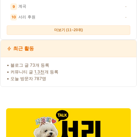
계곡
9
-
서리 후원
10
-
더보기 (11~20위)
최근 활동
• 블로그 글 73개 등록
• 커뮤니티 글
1.3천
개 등록
• 오늘 방문자 787명