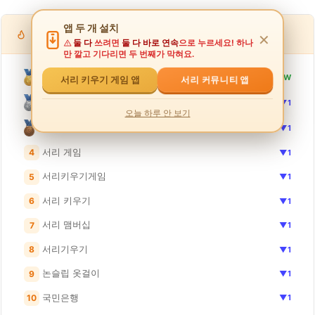
앱 두 개 설치
인기 검색어
✕
둘 다
쓰려면
둘 다 바로 연속
으로 누르세요! 하나
만 깔고 기다리면 두 번째가 막혀요.
근로장려금 신청
NEW
서리 커뮤니티 앱
서리 키우기 게임 앱
서리키우기
▼1
오늘 하루 안 보기
서리
▼1
서리 게임
4
▼1
서리키우기게임
5
▼1
서리 키우기
6
▼1
서리 맴버십
7
▼1
서리기우기
8
▼1
논슬립 옷걸이
9
▼1
국민은행
10
▼1