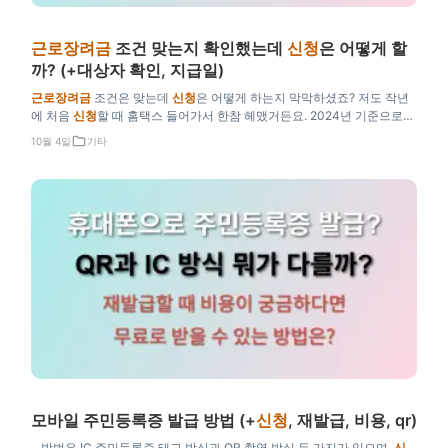
근로장려금
조건 맞는지 확인했는데
신청
은 어떻게 할
까? (+대상자 확인, 지급일)
근로장려금
조건은 맞는데
신청
은 어떻게 하는지 막막하셨죠? 저도 작년
에 처음
신청
할 때 홈택스 들어가서 한참 헤맸거든요. 2024년 기준으로
단독가구는 최대 165만원, 맞벌이가구는 330만원까지 받을 수 있어요. 조
10월 4일
기타
건 확인부터 실제
신청
방법, 지급일까지 제가 직접 해…
모바일 주민등록증 발급 방법 (+
신청
, 재발급, 비용, qr)
…방법은 IC 주민등록증 태그 방식과 QR 촬영 방식 두 가지가 있으며,
신