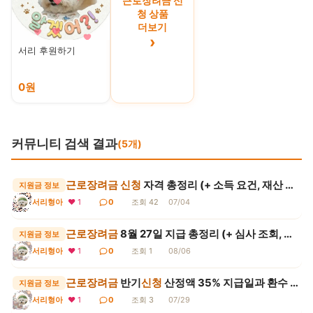
근로장려금 신
청 상품
더보기
›
서리 후원하기
0원
커뮤니티 검색 결과
(5개)
근로장려금
신청
자격 총정리 (+ 소득 요건, 재산 요건, 지급액,
지원금 정보
서리형아
❤ 1
0
조회 42
07/04
근로장려금
8월 27일 지급 총정리 (+ 심사 조회, 감액 사유, 계좌 오류, 기한 후 신...
지원금 정보
서리형아
❤ 1
0
조회 1
08/06
근로장려금
반기
신청
산정액 35% 지급일과 환수 3가지 사유
지원금 정보
서리형아
❤ 1
0
조회 3
07/29