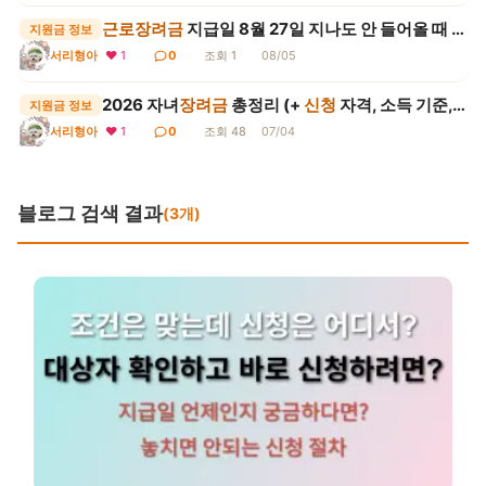
근로장려금
지급일 8월 27일 지나도 안 들어올 때 확인 순서
지원금 정보
서리형아
❤ 1
0
조회 1
08/05
2026 자녀
장려금
총정리 (+
신청
자격, 소득 기준, 지급액,
지원금 정보
❤ 1
0
조회 48
07/04
서리형아
블로그 검색 결과
(3개)