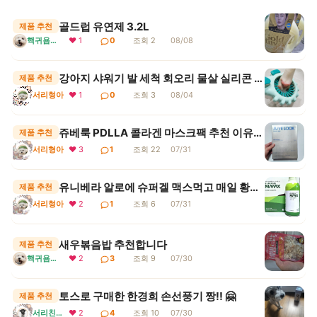
골드럽 유연제 3.2L
제품 추천
핵귀욤서리
❤ 1
0
조회 2
08/08
강아지 샤워기 발 세척 회오리 물살 실리콘 브러시 헤드 추천
제품 추천
서리형아
❤ 1
0
조회 3
08/04
쥬베룩 PDLLA 콜라겐 마스크팩 추천 이유와 주 몇 회 쓰는지
제품 추천
서리형아
❤ 3
1
조회 22
07/31
유니베라 알로에 슈퍼겔 맥스먹고 매일 황금똥
제품 추천
서리형아
❤ 2
1
조회 6
07/31
새우볶음밥 추천합니다
제품 추천
핵귀욤서리
❤ 2
3
조회 9
07/30
토스로 구매한 한경희 손선풍기 짱!! 🤗
제품 추천
서리친구 흑임자 🤗😎🫡
❤ 2
4
조회 10
07/30