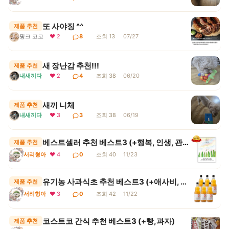
또 사야징 ^^
제품 추천
핑크 코코
❤ 2
8
조회 13
07/27
새 장난감 추천!!!
제품 추천
내새끼다
❤ 2
4
조회 38
06/20
새끼 니체
제품 추천
내새끼다
❤ 3
3
조회 38
06/19
베스트셀러 추천 베스트3 (+행복, 인생, 관계, 힐링)
제품 추천
서리형아
❤ 4
0
조회 40
11/23
유기농 사과식초 추천 베스트3 (+애사비, 휴대용)
제품 추천
서리형아
❤ 3
0
조회 42
11/22
코스트코 간식 추천 베스트3 (+빵,과자)
제품 추천