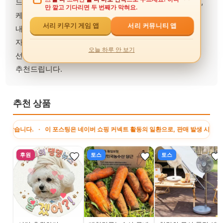
드랙력과 안정적인 감김력이 필수입니다. 선상릴, 외수질,
만 깔고 기다리면 두 번째가 막혀요.
케스팅릴 등을 고려할 때 다이와의 검증된 기술력과
서리 커뮤니티 앱
서리 키우기 게임 앱
내구성은 성공적인 조과를 위한 최고의 선택입니다.
자신의 낚시 스타일과 타깃 어종에 맞는 베이트릴을
오늘 하루 안 보기
선택하여 쭈꾸미와 갑오징어 낚시를 즐기시길
추천드립니다.
추천 상품
 이 포스팅은 네이버 쇼핑 커넥트 활동의 일환으로, 판매 발생 시 수수료를 제공받습니
후원
토스
토스