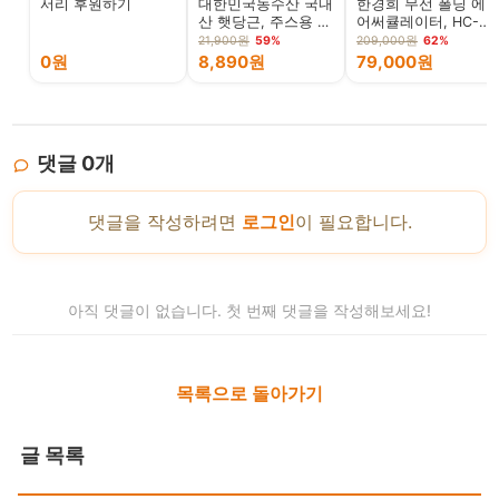
서리 후원하기
대한민국농수산 국내
한경희 무선 폴딩 에
산 햇당근, 주스용 못
어써큘레이터, HC-
난이, 5kg, 1개
120F, 아이보리, 1개
21,900원
59%
209,000원
62%
0원
8,890원
79,000원
댓글
0
개
댓글을 작성하려면
로그인
이 필요합니다.
아직 댓글이 없습니다. 첫 번째 댓글을 작성해보세요!
목록으로 돌아가기
글 목록