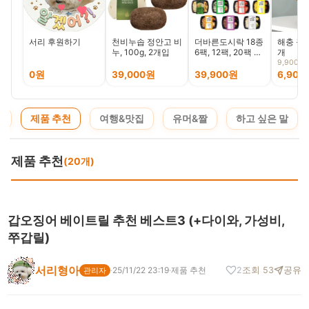
서리 후원하기
천비누솝 정안고 비
더바른도시락 18종
해충 끈끈
누, 100g, 2개입
6팩, 12팩, 20팩 식
개
단관리 직장인 점심
9,900원
간편식 한끼 냉동도
0원
39,000원
39,900원
6,900
시락
기
제품 추천
여행&맛집
유머&짤
하고 싶은 말
제품 추천
(20개)
갑오징어 베이트릴 추천 베스트3 (+다이와, 가성비,
쭈갑릴)
서리형아
·
25/11/22 23:19
·
제품 추천
2
조회 53
공유
관리자