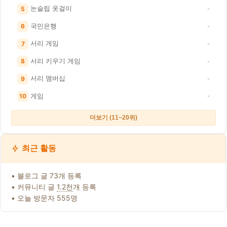
논슬립 옷걸이
5
-
국민은행
6
-
서리 게임
7
-
서리 키우기 게임
8
-
서리 맴버십
9
-
게임
10
-
더보기 (11~20위)
최근 활동
• 블로그 글 73개 등록
• 커뮤니티 글
1.2천
개 등록
• 오늘 방문자 555명