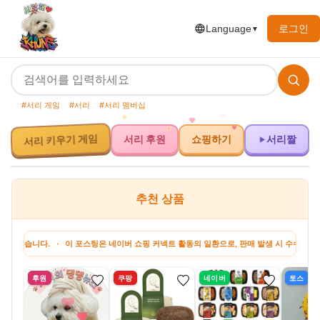
로그인
Language
▼
#서리 게임
#서리
#서리 맴버십
서리 후원
쇼핑하기
서리짤
서리 키우기 게임
추천 상품
 이 포스팅은 네이버 쇼핑 커넥트 활동의 일환으로, 판매 발생 시 수수료를 제공받습니다. 
후원
쿠팡
네이버
토스