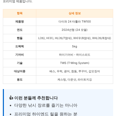
프리미엄 제품입니다.
항목
상세 정보
제품명
다이와 24 타툴라 TW100
연도
2024년형 (24 모델)
핸들
L(좌), H(우), HL(좌/7점대), XH(우/8점대), XHL(좌/8점대)
드랙력
5kg
기어비
하이기어비 - 하이스피드
기술
TWS (T-Wing System)
대상어종
배스, 우럭, 광어, 참돔, 쭈꾸미, 갑오징어
용도
케스팅, 다운샷, 라이트지깅
👍 이런 분들께 추천합니다
다양한 낚시 장르를 즐기는 마니아
프리미엄 하이엔드 릴을 원하는 분