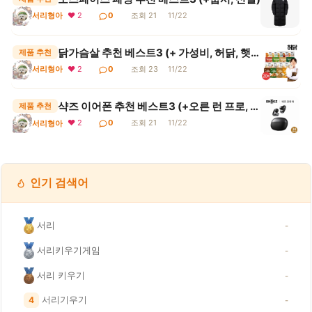
서리형아
❤ 2
0
조회 21
11/22
닭가슴살 추천 베스트3 (+ 가성비, 허닭, 햇살닭)
제품 추천
서리형아
❤ 2
0
조회 23
11/22
샥즈 이어폰 추천 베스트3 (+오른 런 프로, 골전도, 블루투스)
제품 추천
❤ 2
0
조회 21
11/22
서리형아
인기 검색어
서리
-
서리키우기게임
-
서리 키우기
-
서리기우기
4
-