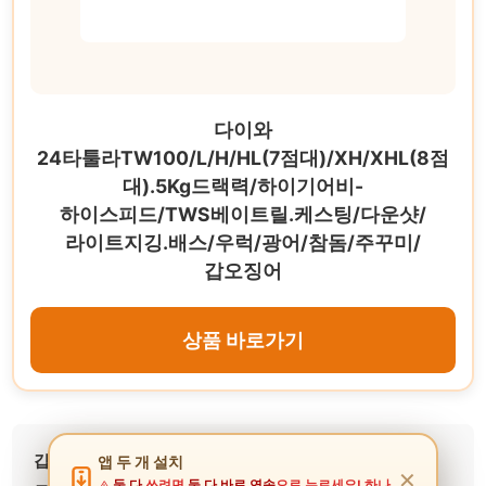
다이와
24타툴라TW100/L/H/HL(7점대)/XH/XHL(8점
대).5Kg드랙력/하이기어비-
하이스피드/TWS베이트릴.케스팅/다운샷/
라이트지깅.배스/우럭/광어/참돔/주꾸미/
갑오징어
상품 바로가기
갑오징어 베이트릴
은 선상 낚시의 핵심 장비로 강력한
앱 두 개 설치
✕
둘 다
쓰려면
둘 다 바로 연속
으로 누르세요! 하나